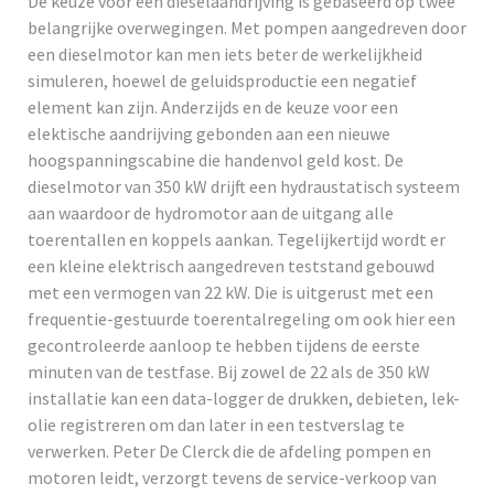
De keuze voor een dieselaandrijving is gebaseerd op twee
belangrijke overwegingen. Met pompen aangedreven door
een dieselmotor kan men iets beter de werkelijkheid
simuleren, hoewel de geluidsproductie een negatief
element kan zijn. Anderzijds en de keuze voor een
elektische aandrijving gebonden aan een nieuwe
hoogspanningscabine die handenvol geld kost. De
dieselmotor van 350 kW drijft een hydraustatisch systeem
aan waardoor de hydromotor aan de uitgang alle
toerentallen en koppels aankan. Tegelijkertijd wordt er
een kleine elektrisch aangedreven teststand gebouwd
met een vermogen van 22 kW. Die is uitgerust met een
frequentie-gestuurde toerentalregeling om ook hier een
gecontroleerde aanloop te hebben tijdens de eerste
minuten van de testfase. Bij zowel de 22 als de 350 kW
installatie kan een data-logger de drukken, debieten, lek-
olie registreren om dan later in een testverslag te
verwerken. Peter De Clerck die de afdeling pompen en
motoren leidt, verzorgt tevens de service-verkoop van