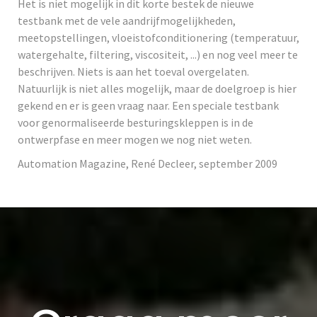
Het is niet mogelijk in dit korte bestek de nieuwe
testbank met de vele aandrijfmogelijkheden,
meetopstellingen, vloeistofconditionering (temperatuur,
watergehalte, filtering, viscositeit, ...) en nog veel meer te
beschrijven. Niets is aan het toeval overgelaten.
Natuurlijk is niet alles mogelijk, maar de doelgroep is hier
gekend en er is geen vraag naar. Een speciale testbank
voor genormaliseerde besturingskleppen is in de
ontwerpfase en meer mogen we nog niet weten.
Automation Magazine, René Decleer, september 2009