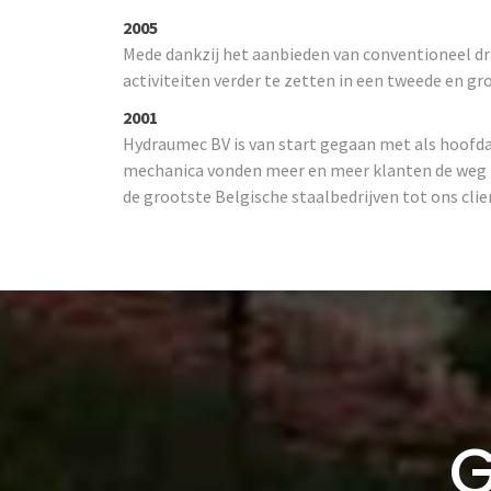
2005
Mede dankzij het aanbieden van conventioneel draa
activiteiten verder te zetten in een tweede en g
2001
Hydraumec BV is van start gegaan met als hoofdact
mechanica vonden meer en meer klanten de weg n
de grootste Belgische staalbedrijven tot ons clie
G