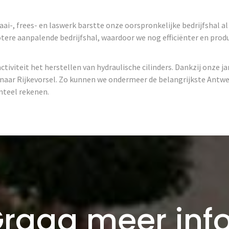
i-, frees- en laswerk barstte onze oorspronkelijke bedrijfshal al
rotere aanpalende bedrijfshal, waardoor we nog efficiënter en pro
iviteit het herstellen van hydraulische cilinders. Dankzij onze j
aar Rijkevorsel. Zo kunnen we ondermeer de belangrijkste Antw
nteel rekenen.
raag meer inf