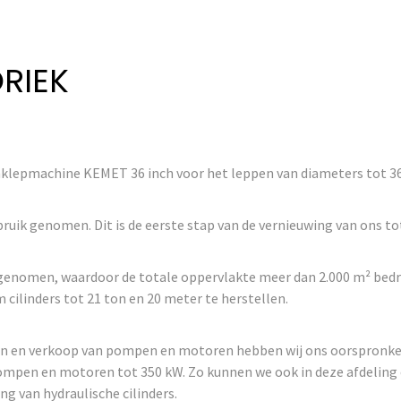
RIEK
aklepmachine KEMET 36 inch voor het leppen van diameters tot 
ruik genomen. Dit is de eerste stap van de vernieuwing van ons t
k genomen, waardoor de totale oppervlakte meer dan 2.000 m² bedra
cilinders tot 21 ton en 20 meter te herstellen.
en en verkoop van pompen en motoren hebben wij ons oorspronkelij
pompen en motoren tot 350 kW. Zo kunnen we ook in deze afdeling 
g van hydraulische cilinders.