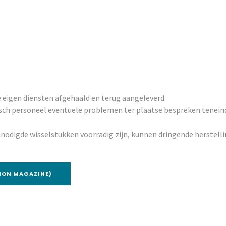
 eigen diensten afgehaald en terug aangeleverd.
ch personeel eventuele problemen ter plaatse bespreken teneinde
enodigde wisselstukken voorradig zijn, kunnen dringende herstell
ION MAGAZINE)