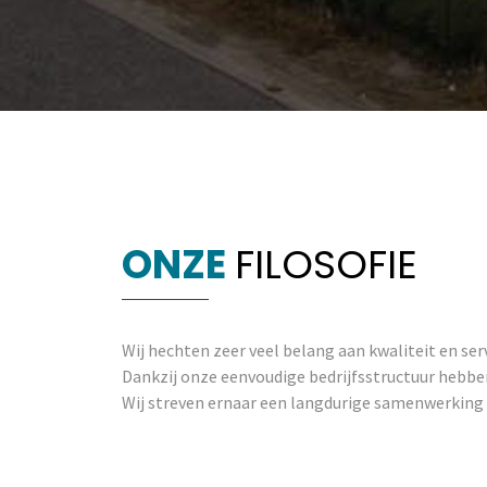
ONZE
FILOSOFIE
Wij hechten zeer veel belang aan kwaliteit en serv
Dankzij onze eenvoudige bedrijfsstructuur hebbe
Wij streven ernaar een langdurige samenwerking