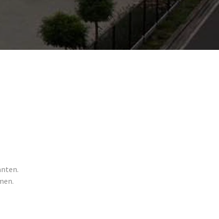
anten.
men.