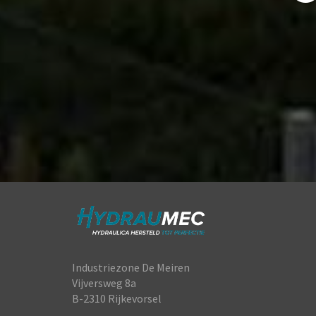
Industriezone De Meiren
Vijversweg 8a
B-2310 Rijkevorsel