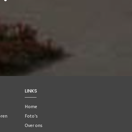
LINKS
Home
oren
Foto's
Over ons